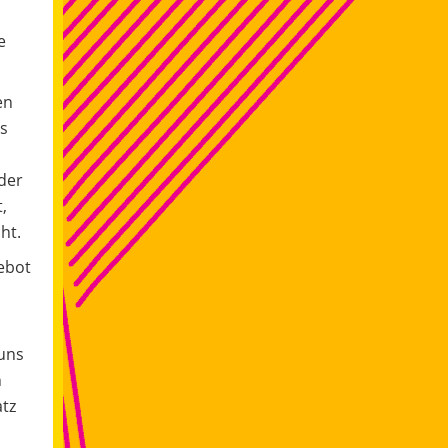
e
en
ls
der
,
ht.
ebot
uns
n
atz