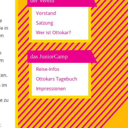
der Verein
Vorstand
e
Satzung
e in
Wer ist Ottokar?
en
n
das JuniorCamp
im
Reise-Infos
ten.
Ottokars Tagebuch
n im
Impressionen
e zu
t