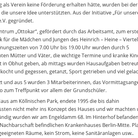
g als Verein keine Förderung erhalten hätte, wurden bei der
e unsere Idee unterstützten. Aus der Initiative „Für unser
.V. gegründet.
trum „Ottokar“, gefördert durch das Arbeitsamt, zum erst
 für die Mädchen und Jungen des Heinrich – Heine – Vierte
fnungszeiten von 7.00 Uhr bis 19.00 Uhr wurden durch 5
nnten Mütter und Väter, die wichtige Termine und kranke Kin
ut in Obhut geben, ab mittags wurden Hausaufgaben betreut
ocht und gegessen, getanzt, Sport getrieben und viel gelac
zt und aus 5 wurden 3 Mitarbeiterinnen, das Vormittagsang
o zum Treffpunkt vor allem der Grundschüler.
us am Köllnischen Park, endete 1995 die bis dahin
ssten nicht mehr ins Konzept des Hauses und wir machten 
Fündig wurden wir am Engeldamm 68. Im Hinterhof befande
 Nachbarschaft befindlichen Krankenhauses Berlin-Mitte. Pl
geeigneten Räume, kein Strom, keine Sanitäranlagen usw..