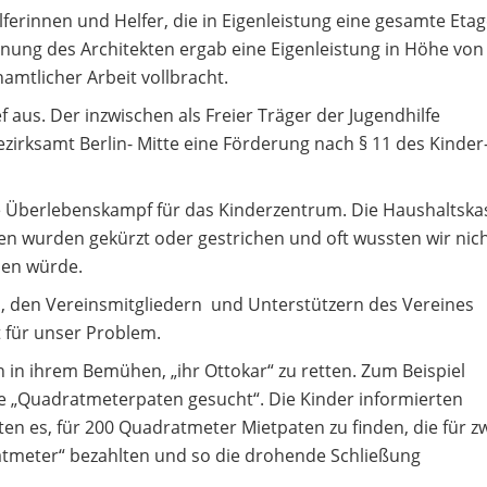
erinnen und Helfer, die in Eigenleistung eine gesamte Eta
ung des Architekten ergab eine Eigenleistung in Höhe von
mtlicher Arbeit vollbracht.
 aus. Der inzwischen als Freier Träger der Jugendhilfe
irksamt Berlin- Mitte eine Förderung nach § 11 des Kinder
e Überlebenskampf für das Kinderzentrum. Die Haushaltska
en wurden gekürzt oder gestrichen und oft wussten wir nich
ben würde.
, den Vereinsmitgliedern und Unterstützern des Vereines
t für unser Problem.
n ihrem Bemühen, „ihr Ottokar“ zu retten. Zum Beispiel
 „Quadratmeterpaten gesucht“. Die Kinder informierten
n es, für 200 Quadratmeter Mietpaten zu finden, die für z
ratmeter“ bezahlten und so die drohende Schließung