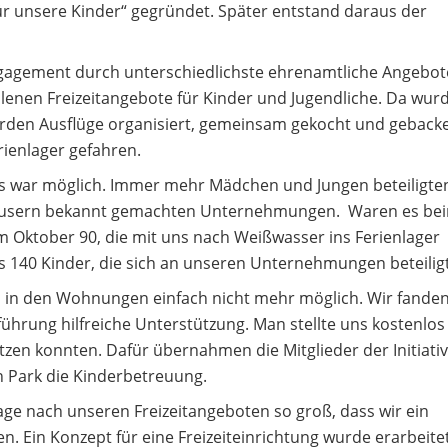
„Für unsere Kinder“ gegründet. Später entstand daraus der
ngagement durch unterschiedlichste ehrenamtliche Angebot
lenen Freizeitangebote für Kinder und Jugendliche. Da wurd
urden Ausflüge organisiert, gemeinsam gekocht und geback
rienlager gefahren.
les war möglich. Immer mehr Mädchen und Jungen beteiligte
äusern bekannt gemachten Unternehmungen. Waren es be
m Oktober 90, die mit uns nach Weißwasser ins Ferienlager
ts 140 Kinder, die sich an unseren Unternehmungen beteilig
as in den Wohnungen einfach nicht mehr möglich. Wir fande
ührung hilfreiche Unterstützung. Man stellte uns kostenlos
zen konnten. Dafür übernahmen die Mitglieder der Initiativ
n Park die Kinderbetreuung.
e nach unseren Freizeitangeboten so groß, dass wir ein
en. Ein Konzept für eine Freizeiteinrichtung wurde erarbeite