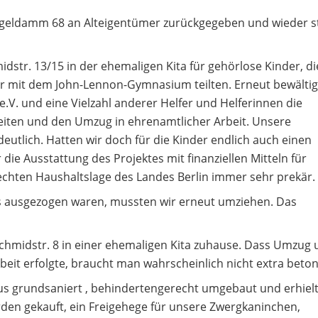
geldamm 68 an Alteigentümer zurückgegeben und wieder s
dstr. 13/15 in der ehemaligen Kita für gehörlose Kinder, di
er mit dem John-Lennon-Gymnasium teilten. Erneut bewälti
.V. und eine Vielzahl anderer Helfer und Helferinnen die
ten und den Umzug in ehrenamtlicher Arbeit. Unsere
utlich. Hatten wir doch für die Kinder endlich auch einen
die Ausstattung des Projektes mit finanziellen Mitteln für
chten Haushaltslage des Landes Berlin immer sehr prekär.
 ausgezogen waren, mussten wir erneut umziehen. Das
Schmidstr. 8 in einer ehemaligen Kita zuhause. Dass Umzug
eit erfolgte, braucht man wahrscheinlich nicht extra beto
us grundsaniert , behindertengerecht umgebaut und erhiel
rden gekauft, ein Freigehege für unsere Zwergkaninchen,